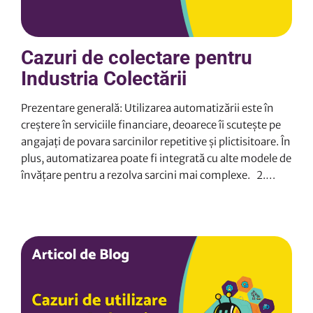
Cazuri de colectare pentru
Industria Colectării
Prezentare generală: Utilizarea automatizării este în
creștere în serviciile financiare, deoarece îi scutește pe
angajați de povara sarcinilor repetitive și plictisitoare. În
plus, automatizarea poate fi integrată cu alte modele de
învățare pentru a rezolva sarcini mai complexe. 2.
Soluții: Identificatorul și interpretator automatizat al
actelor de identitate Acest robot poate identifica tipul
unui document de identificare românesc, îl citește
folosind OCR, răzuiește datele utile, le validează cu
reguli cunoscute și scoate datele într-un fișier
structurat. Apoi, fiecare fișier este procesat și mutat
într-un dosar specific. În cazul în care robotul nu
reușește să identifice tipul de document sau…