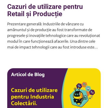
Cazuri de utilizare pentru
Retail și Producție
Prezentare generală: Industriile de vânzare cu
amănuntul și de producție au fost transformate de
progresele și inovațiile tehnologice care au revoluționat
modul în care funcționează afacerile. Una dintre cele
mai de impact tehnologii care au fost introduse este
automatizarea. Prin valorificarea automatizării,
întreprinderile au reușit să eficientizeze procesele, să
îmbunătățească productivitatea și să îmbunătățească
experiența clienților. 2. Soluții: Industriile de vânzare
cu amănuntul și de producție au fost transformate de
progresele și inovațiile tehnologice care au revoluționat
modul în care funcționează afacerile. Una dintre cele
mai de impact tehnologii care au fost introduse este
automatizarea. Prin valorificarea automatizării,
clienții…