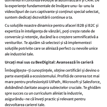
domeniul în continua evoluție al automatizării și CRM. De
la experiențe fundamentale de învățare unu-la-unu la
videoclipuri de curs captivante și conținut special selectat,
suntem dedicați dezvoltării continue a ta.
Cu soluțiile noastre dinamice pentru afaceri B2B și B2C și
expertiza în inteligența de vânzări, poți crește ratele de
conversie și retenție, ducând la o creștere semnificativă a
veniturilor. Te ajutăm să selectezi și să implementezi
soluțiile potrivite care se aliniază perfect cu nevoile unice
ale industriei tale.
Urcați mai sus cu BeeDigital: Avansează în carieră
Îmbogățește-ți cunoștințele, obține certificări și devino o
parte esențială a ecosistemului. Profită de cererea tot mai
mare pentru profesioniștii UiPath, Microsoft și Salesforce,
dobândind claritate asupra subiectelor cruciale. Te ghidăm
spre succes cu un curriculum aliniat la industrie,
asigurându-ne că înveți practic și relevant pentru
dezvoltarea carierei tale.