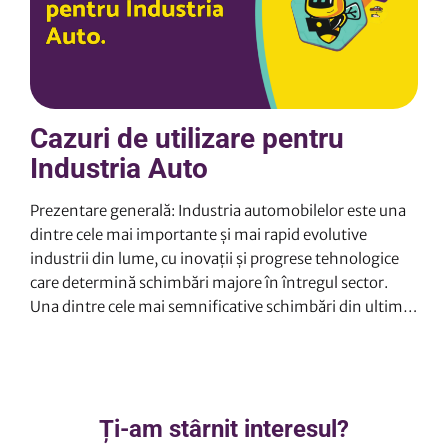
Cazuri de utilizare pentru
Industria Auto
Prezentare generală: Industria automobilelor este una
dintre cele mai importante și mai rapid evolutive
industrii din lume, cu inovații și progrese tehnologice
care determină schimbări majore în întregul sector.
Una dintre cele mai semnificative schimbări din ultimii
ani a fost adoptarea sporită a automatizării, care a
contribuit la transformarea industriei în multe feluri.
Automatizarea în industria auto implică utilizarea
mașinilor, a roboților și a sistemelor informatice pentru
Ți-am stârnit interesul?
a îndeplini sarcini care înainte erau efectuate manual.