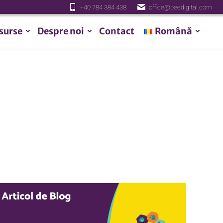
+40 784 384 438
office@beedigital.com
surse
Despre noi
Contact
Română