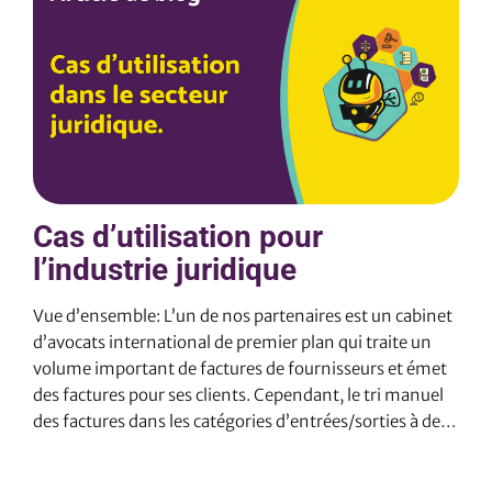
de prêts peut être longue et coûteuse. 2. La solution: Le
robot conçu pour la vérification KYC AML automatise le
processus de collecte et d’analyse des données des
bénéficiaires potentiels de prêts. Il est programmé pour
collecter…
Cas d’utilisation pour
l’industrie juridique
Vue d’ensemble: L’un de nos partenaires est un cabinet
d’avocats international de premier plan qui traite un
volume important de factures de fournisseurs et émet
des factures pour ses clients. Cependant, le tri manuel
des factures dans les catégories d’entrées/sorties à des
fins comptables était un processus qui prenait
beaucoup de temps et qui était source d’erreurs. Pour