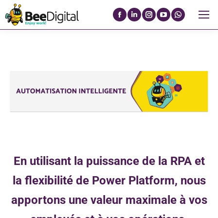
La
La
La
La
La
page
page
page
page
page
Facebook
LinkedIn
Instagram
YouTube
WhatsAp
s'ouvre
s'ouvre
s'ouvre
s'ouvre
s'ouvre
dans
dans
dans
dans
dans
une
une
une
une
une
nouvelle
nouvelle
nouvelle
nouvelle
nouvelle
fenêtre
fenêtre
fenêtre
fenêtre
fenêtre
En utilisant la puissance de la RPA et
la flexibilité de Power Platform, nous
apportons une valeur maximale à vos