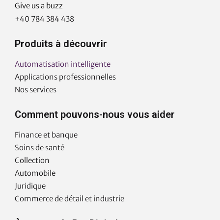
Give us a buzz
page
page
page
page
page
+40 784 384 438
opens
opens
opens
opens
opens
in
in
in
in
in
Produits à découvrir
new
new
new
new
new
window
window
window
window
window
Automatisation intelligente
Applications professionnelles
Nos services
Comment pouvons-nous vous aider
Finance et banque
Soins de santé
Collection
Automobile
Juridique
Commerce de détail et industrie